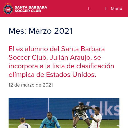
Menú
Mes:
Marzo 2021
El ex alumno del Santa Barbara
Soccer Club, Julián Araujo, se
incorpora a la lista de clasificación
olímpica de Estados Unidos.
12 de marzo de 2021